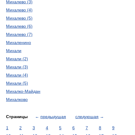
Михалево (3)
Михалево (4)
Михалево (5)
Михалево (6)
Михалево (7)
Михаленино
Михали
Михали (2)
Михали (3)
Михали (4)
Михали (5)
Михалко-Майдан
Михалково
Страницы
←
предыдущая
следующая
→
1
2
3
4
5
6
7
8
9